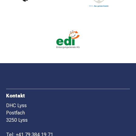
F
Kontakt
O
DHC Lyss
Postfach
O
3250 Lyss
T
E
Tel:
+41 79 384 19 71