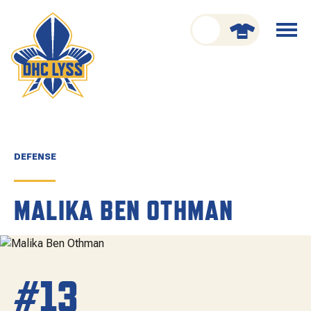
nu schliessen
Menü
öffnen
CLUB
ORGANISATION
GESCHICHTE
DEFENSE
TEAM
MALIKA BEN OTHMAN
KADER
SPIELPLAN
#13
RESULTATE