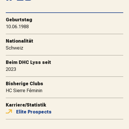
MATCHBESUCH
Geburtstag
AKTUELLES
10.06.1988
Nationalität
SPONSOREN
Schweiz
Beim DHC Lyss seit
KONTAKT
2023
Bisherige Clubs
HC Sierre Féminin
Karriere/Statistik
Elite Prospects