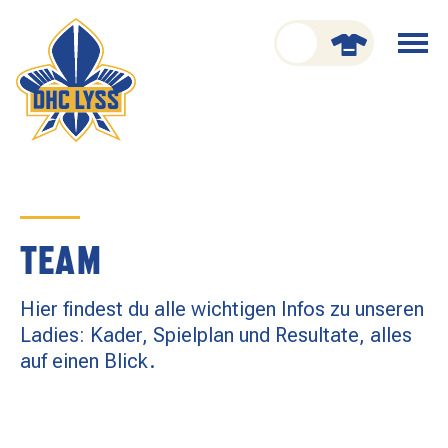
nu schliessen
Menü
öffnen
CLUB
ORGANISATION
GESCHICHTE
TEAM
TEAM
Hier findest du alle wichtigen Infos zu unseren
KADER
Ladies: Kader, Spielplan und Resultate, alles
auf einen Blick.
SPIELPLAN
RESULTATE