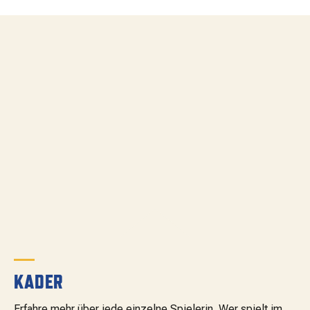
MATCHBESUCH
AKTUELLES
SPONSOREN
KONTAKT
KADER
Erfahre mehr über jede einzelne Spielerin. Wer spielt im