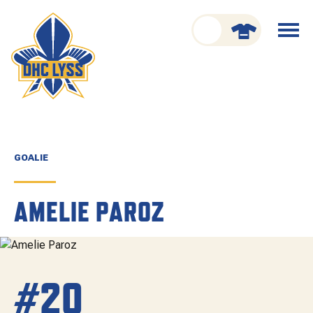
nu schliessen
Menü
öffnen
CLUB
ORGANISATION
GESCHICHTE
GOALIE
TEAM
AMELIE PAROZ
KADER
SPIELPLAN
#20
RESULTATE