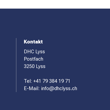
F
Kontakt
DHC Lyss
O
Postfach
O
3250 Lyss
T
Tel:
+41 79 384 19 71
E
E-Mail:
info@dhclyss.ch
R