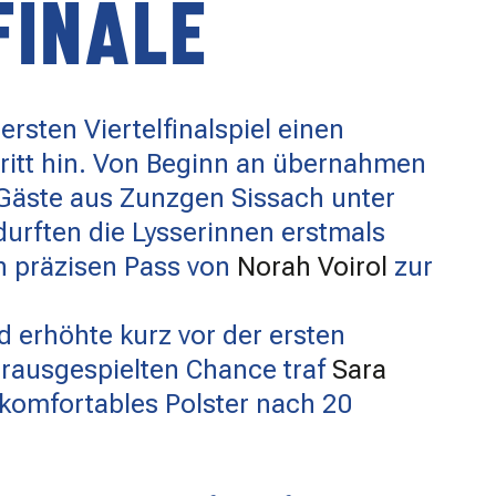
FINALE
rsten Viertelfinalspiel einen
ritt hin. Von Beginn an übernahmen
e Gäste aus Zunzgen Sissach unter
durften die Lysserinnen erstmals
n präzisen Pass von
Norah Voirol
zur
d erhöhte kurz vor der ersten
erausgespielten Chance traf
Sara
 komfortables Polster nach 20