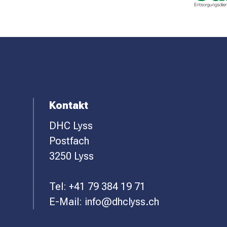
F
Kontakt
DHC Lyss
O
Postfach
O
3250 Lyss
T
Tel:
+41 79 384 19 71
E
E-Mail:
info@dhclyss.ch