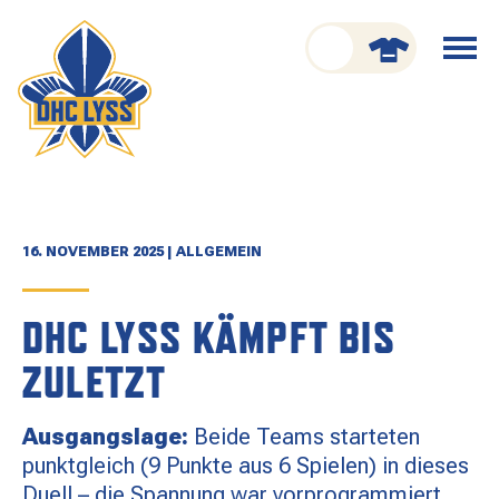
nu schliessen
Menü
öffnen
CLUB
ORGANISATION
GESCHICHTE
16. NOVEMBER 2025 | ALLGEMEIN
TEAM
DHC LYSS KÄMPFT BIS
KADER
ZULETZT
SPIELPLAN
Ausgangslage:
Beide Teams starteten
RESULTATE
punktgleich (9 Punkte aus 6 Spielen) in dieses
Duell – die Spannung war vorprogrammiert.