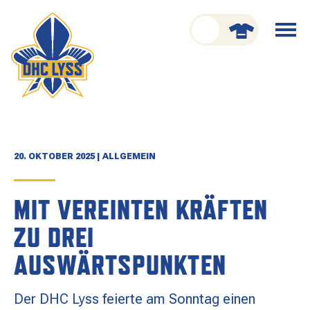
nu schliessen
Menü
öffnen
CLUB
ORGANISATION
GESCHICHTE
20. OKTOBER 2025 | ALLGEMEIN
TEAM
MIT VEREINTEN KRÄFTEN
KADER
ZU DREI
SPIELPLAN
AUSWÄRTSPUNKTEN
RESULTATE
Der DHC Lyss feierte am Sonntag einen