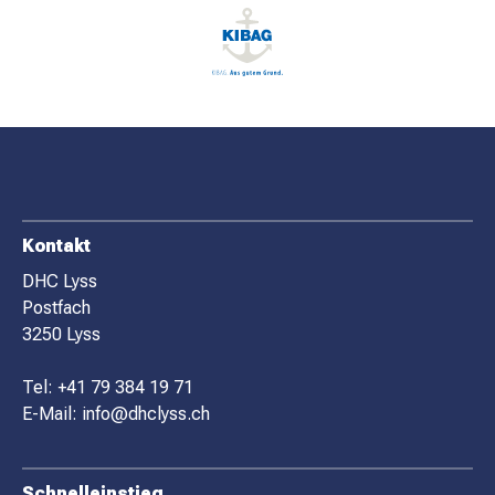
F
Kontakt
O
DHC Lyss
Postfach
O
3250 Lyss
T
E
Tel:
+41 79 384 19 71
R
E-Mail:
info@dhclyss.ch
Schnelleinstieg