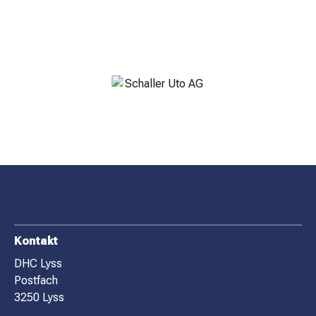
F
Kontakt
O
DHC Lyss
Postfach
O
3250 Lyss
T