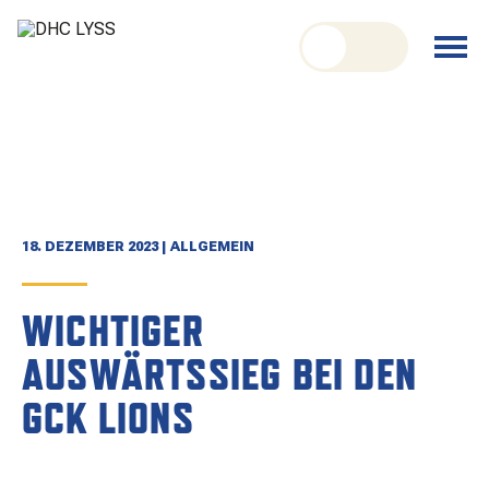
nu schliessen
Menü
öffnen
CLUB
ORGANISATION
GESCHICHTE
18. DEZEMBER 2023 | ALLGEMEIN
TEAM
WICHTIGER
KADER
AUSWÄRTSSIEG BEI DEN
SPIELPLAN
GCK LIONS
RESULTATE