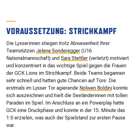
MATCHBESUCH
AKTUELLES
VORAUSSETZUNG: STRICHKAMPF
Die Lysserinnen stiegen trotz Abwesenheit Ihrer
SPONSOREN
Teamstützen
Jelena Sonderegger
(U16
Nationalmannschaft) und
Sara Stettler
(verletzt) motiviert
und konzentriert in das wichtige Spiel gegen die Frauen
KONTAKT
der GCK Lions im Strichkampf. Beide Teams begannen
sehr schnell und hatten gute Chancen auf Tore. Die
erstmals im Lysser Tor agierende
Nolwen Boldini
konnte
sich auszeichnen und hielt die Seeländerinnen mit tollen
Paraden im Spiel. Im Anschluss an ein Powerplay hatte
GCK eine Druckphase und konnte in der 15. Minute das
1:0 erzielen, was auch der Spielstand zur ersten Pause
war.