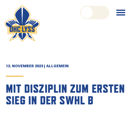
nu schliessen
Menü
öffnen
CLUB
ORGANISATION
GESCHICHTE
12. NOVEMBER 2023 | ALLGEMEIN
TEAM
MIT DISZIPLIN ZUM ERSTEN
KADER
SIEG IN DER SWHL B
SPIELPLAN
RESULTATE