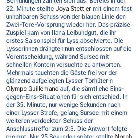
Bemühungen zahlten sich aus: Bereits in der
22. Minute stellte
Joya Stettler
mit einem fast
unhaltbaren Schuss von der blauen Linie den
Zwei-Tore-Vorsprung wieder her. Das präzise
Zuspiel kam von Ilana Leibundgut, die ihr
erstes Saisonspiel für Lyss absolvierte. Die
Lysserinnen drängten nun entschlossen auf die
Vorentscheidung, während Sursee mit
schnellen Kontern versuchte zu antworten.
Mehrmals tauchten die Gäste frei vor der
glänzend aufgelegten Lysser Torhüterin
Olympe Guillemand
auf, die sämtliche Eins-
gegen-Eins-Situationen für sich entschied. In
der 35. Minute, nur wenige Sekunden nach
einer Lysser Strafe, gelang Sursee mit einem
weiteren verdeckten Schuss der
Anschlusstreffer zum 2:3. Die Antwort folgte
prompt: Nur 25 Sekunden später stellte
Norah