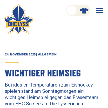
nu schliessen
Menü
öffnen
CLUB
ORGANISATION
GESCHICHTE
24. NOVEMBER 2025 | ALLGEMEIN
TEAM
WICHTIGER HEIMSIEG
KADER
Bei idealen Temperaturen zum Eishockey
SPIELPLAN
spielen stand am Sonntagmorgen ein
wichtiges Heimspiel gegen das Frauenteam
RESULTATE
vom EHC Sursee an. Die Lysserinnen