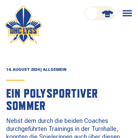
nu schliessen
Menü
öffnen
CLUB
ORGANISATION
GESCHICHTE
14. AUGUST 2024 | ALLGEMEIN
TEAM
EIN POLYSPORTIVER
KADER
SOMMER
SPIELPLAN
Nebst dem durch die beiden Coaches
RESULTATE
durchgeführten Trainings in der Turnhalle,
konnten die Spielerinnen auch über diesen