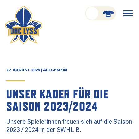
nu schliessen
Menü
öffnen
CLUB
ORGANISATION
GESCHICHTE
27. AUGUST 2023 | ALLGEMEIN
TEAM
UNSER KADER FÜR DIE
KADER
SAISON 2023/2024
SPIELPLAN
Unsere Spielerinnen freuen sich auf die Saison
RESULTATE
2023 / 2024 in der SWHL B.